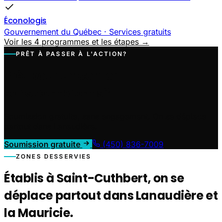
Éconologis
Gouvernement du Québec · Services gratuits
Voir les 4 programmes et les étapes →
PRÊT À PASSER À L'ACTION?
Prêt pour un confort
sans compromis?
Soumission gratuite, sans engagement. On se déplace
partout dans Lanaudière.
Soumission gratuite
(450) 836-7009
ZONES DESSERVIES
Établis à Saint-Cuthbert, on se
déplace partout dans Lanaudière et
la Mauricie.