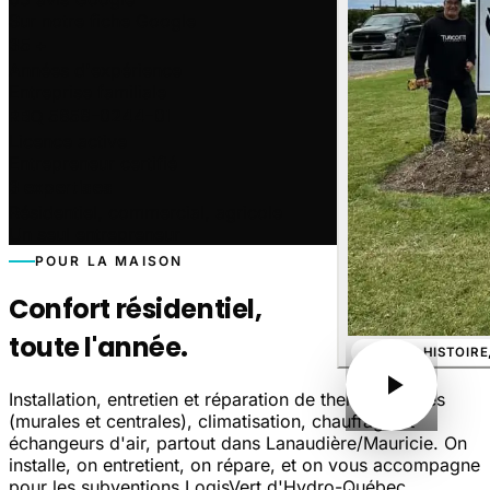
Sur notre fiche Google
35
+
Années d'expérience
Entreprise familiale
RBQ
5658-0244-01
Licence active
Entrepreneur certifié
3
expertises
Résidentiel, commercial, agricole
Un seul entrepreneur
POUR LA MAISON
Confort résidentiel,
toute l'année.
NOTRE HISTOIRE,
Installation, entretien et réparation de thermopompes
(murales et centrales), climatisation, chauffage et
échangeurs d'air, partout dans Lanaudière/Mauricie. On
installe, on entretient, on répare, et on vous accompagne
pour les subventions LogisVert d'Hydro-Québec.