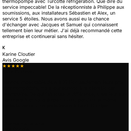
thermopompe avec Turcotte réfrigération. Que dire du
service impeccable! De la réceptionniste à Philippe aux
soumissions, aux installateurs Sébastien et Alex, un
service 5 étoiles. Nous avons aussi eu la chance
d'échanger avec Jacques et Samuel qui connaissent
tellement bien leur métier. J'ai déjà recommandé cette
entreprise et continuerai sans hésiter.
K
Karine Cloutier
Avis Google
★★★★★
Saint-Cuthbert
Service impeccable de A à Z! Non seulement leurs prix
sont compétitifs, mais leur service à la clientèle est
exemplaire. Ce qui fait toute la différence, c'est leur suivi
rigoureux à chaque étape : avant, pendant et même
après la vente. Une perle locale à Saint-Cuthbert!
C
Charles Hamaratos
Avis Google