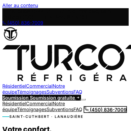
Aller au contenu
RBQ 5658-0244-01
1771 rue Principale, Saint-
Cuthbert (QC)
Lun au Ven, 8 h à 16 h
(450) 836-7009
Résidentiel
Commercial
Notre
équipe
Témoignages
Subventions
FAQ
Soumission
Soumission gratuite
Résidentiel
Commercial
Notre
équipe
Témoignages
Subventions
FAQ
(450) 836-7009
SAINT-CUTHBERT · LANAUDIÈRE
Votre confort,